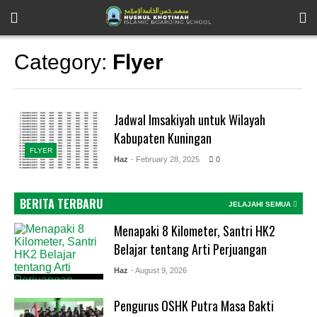
Category:
Flyer
Jadwal Imsakiyah untuk Wilayah
Kabupaten Kuningan
FLYER
Haz
- February 28, 2025
0
BERITA TERBARU
JELAJAHI SEMUA
Menapaki 8 Kilometer, Santri HK2
Belajar tentang Arti Perjuangan
Haz
- August 9, 2026
Pengurus OSHK Putra Masa Bakti