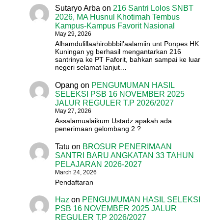
Sutaryo Arba
on
216 Santri Lolos SNBT
2026, MA Husnul Khotimah Tembus
Kampus-Kampus Favorit Nasional
May 29, 2026
Alhamdulillaahirobbbil'aalamiin unt Ponpes HK
Kuningan yg berhasil mengantarkan 216
santrinya ke PT Faforit, bahkan sampai ke luar
negeri selamat lanjut…
Opang
on
PENGUMUMAN HASIL
SELEKSI PSB 16 NOVEMBER 2025
JALUR REGULER T.P 2026/2027
May 27, 2026
Assalamualaikum Ustadz apakah ada
penerimaan gelombang 2 ?
Tatu
on
BROSUR PENERIMAAN
SANTRI BARU ANGKATAN 33 TAHUN
PELAJARAN 2026-2027
March 24, 2026
Pendaftaran
Haz
on
PENGUMUMAN HASIL SELEKSI
PSB 16 NOVEMBER 2025 JALUR
REGULER T.P 2026/2027