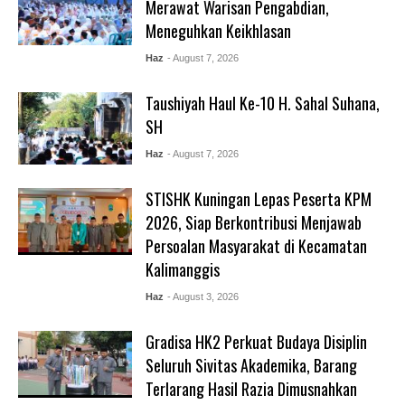
Merawat Warisan Pengabdian,
Meneguhkan Keikhlasan
Haz
- August 7, 2026
Taushiyah Haul Ke-10 H. Sahal Suhana,
SH
Haz
- August 7, 2026
STISHK Kuningan Lepas Peserta KPM
2026, Siap Berkontribusi Menjawab
Persoalan Masyarakat di Kecamatan
Kalimanggis
Haz
- August 3, 2026
Gradisa HK2 Perkuat Budaya Disiplin
Seluruh Sivitas Akademika, Barang
Terlarang Hasil Razia Dimusnahkan