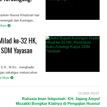
tren Husnul Khotimah hari
 menengah dari Kuningan,
 More
Milad ke-32 HK,
a SDM Yayasan
 S.H., M.Kn., menghadiri
gan sekaligus meluncurkan
d More
OLDER POST
Rahasia Iman Istiqomah: KH. Jajang Aisyul
Muzakki Bongkar Kiatnya di Pengajian Husnul