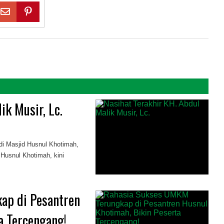
ik Musir, Lc.
di Masjid Husnul Khotimah,
 Husnul Khotimah, kini
ap di Pesantren
a Tercengang!