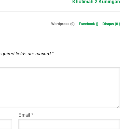
Khotimah 2 Kuningan
Wordpress (0)
Facebook (
)
Disqus (
0
)
quired fields are marked
*
Email
*