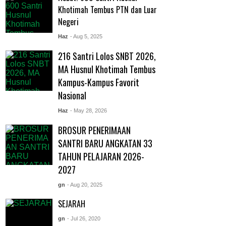
Khotimah Tembus PTN dan Luar
Negeri
Haz
- Aug 5, 2025
216 Santri Lolos SNBT 2026,
MA Husnul Khotimah Tembus
Kampus-Kampus Favorit
Nasional
Haz
- May 28, 2026
BROSUR PENERIMAAN
SANTRI BARU ANGKATAN 33
TAHUN PELAJARAN 2026-
2027
gn
- Aug 20, 2025
SEJARAH
gn
- Jul 26, 2020