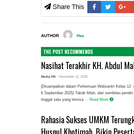
Share This
AUTHOR
Haz
THE POST RECOMMENDS
Nasihat Terakhir KH. Abdul Mal
Media HK
- November 11, 2025
(Disampaikan dalam Pertemuan Walisantri Kelas 12 
6 September 2025) Takdir Allah, dari sembilan pendiri
tinggal satu yang tersisa ...
Read More
Rahasia Sukses UMKM Terungk
Husnul Khotimah, Bikin Pesert