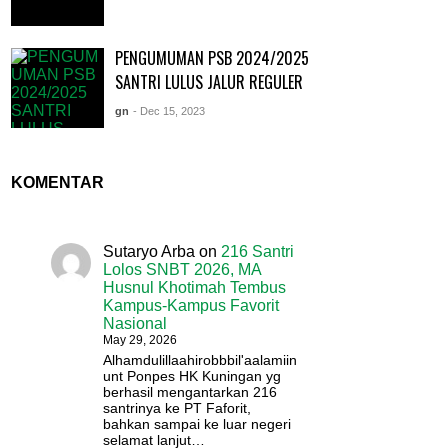
PENGUMUMAN PSB 2024/2025
SANTRI LULUS JALUR REGULER
gn
- Dec 15, 2023
KOMENTAR
Sutaryo Arba
on
216 Santri
Lolos SNBT 2026, MA
Husnul Khotimah Tembus
Kampus-Kampus Favorit
Nasional
May 29, 2026
Alhamdulillaahirobbbil'aalamiin
unt Ponpes HK Kuningan yg
berhasil mengantarkan 216
santrinya ke PT Faforit,
bahkan sampai ke luar negeri
selamat lanjut…