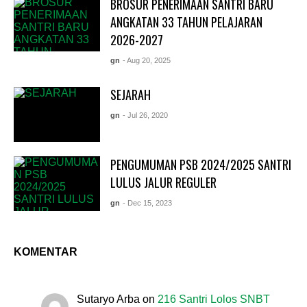
BROSUR PENERIMAAN SANTRI BARU
ANGKATAN 33 TAHUN PELAJARAN
2026-2027
gn
- Aug 20, 2025
SEJARAH
gn
- Jul 26, 2020
PENGUMUMAN PSB 2024/2025 SANTRI
LULUS JALUR REGULER
gn
- Dec 15, 2023
KOMENTAR
Sutaryo Arba
on
216 Santri Lolos SNBT