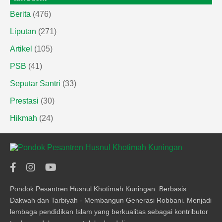
Berita
(476)
Liputan
(271)
Artikel
(105)
PSB
(41)
Seputar Santri
(33)
Prestasi
(30)
Hikmah
(24)
Pondok Pesantren Husnul Khotimah Kuningan. Berbasis
Dakwah dan Tarbiyah - Membangun Generasi Robbani. Menjadi
lembaga pendidikan Islam yang berkualitas sebagai kontributor