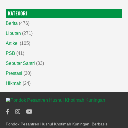
KATEGORI
Berita
(476)
Liputan
(271)
Artikel
(105)
PSB
(41)
Seputar Santri
(33)
Prestasi
(30)
Hikmah
(24)
Pondok Pesantren Husnul Khotimah Kuningan. Berbasis