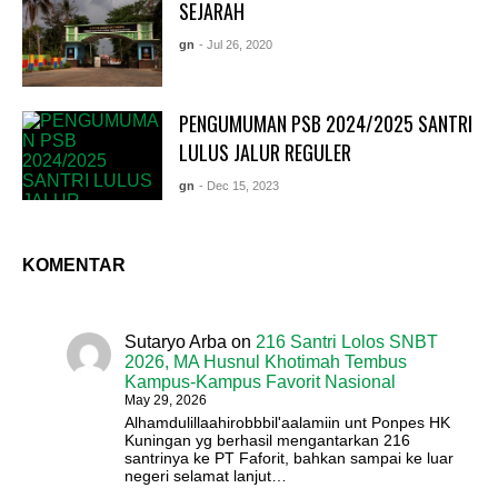
SEJARAH
gn
- Jul 26, 2020
PENGUMUMAN PSB 2024/2025 SANTRI
LULUS JALUR REGULER
gn
- Dec 15, 2023
KOMENTAR
Sutaryo Arba
on
216 Santri Lolos SNBT
2026, MA Husnul Khotimah Tembus
Kampus-Kampus Favorit Nasional
May 29, 2026
Alhamdulillaahirobbbil'aalamiin unt Ponpes HK
Kuningan yg berhasil mengantarkan 216
santrinya ke PT Faforit, bahkan sampai ke luar
negeri selamat lanjut…