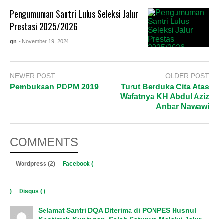
Pengumuman Santri Lulus Seleksi Jalur
Prestasi 2025/2026
gn
- November 19, 2024
NEWER POST
OLDER POST
Pembukaan PDPM 2019
Turut Berduka Cita Atas
Wafatnya KH Abdul Aziz
Anbar Nawawi
COMMENTS
Wordpress (2)
Facebook (
)
Disqus (
)
Selamat Santri DQA Diterima di PONPES Husnul
Khotimah Kuningan, Salah Satunya Melalui Jalur