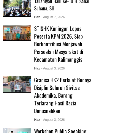
Taushiyah Haul Ke-10 H. Sahal
Suhana, SH
Haz
- August 7, 2026
STISHK Kuningan Lepas
Peserta KPM 2026, Siap
Berkontribusi Menjawab
Persoalan Masyarakat di
Kecamatan Kalimanggis
Haz
- August 3, 2026
Gradisa HK2 Perkuat Budaya
Disiplin Seluruh Sivitas
Akademika, Barang
Terlarang Hasil Razia
Dimusnahkan
Haz
- August 3, 2026
Workshop Public Speaking