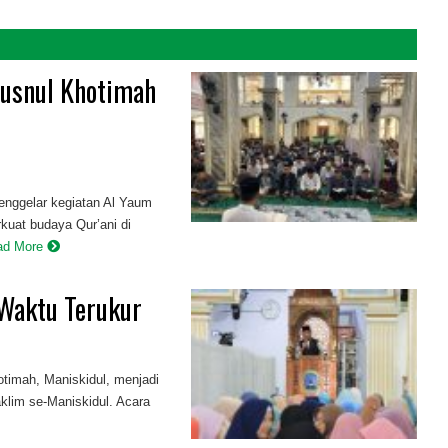
Husnul Khotimah
ggelar kegiatan Al Yaum
uat budaya Qur’ani di
ad More
 Waktu Terukur
otimah, Maniskidul, menjadi
aklim se-Maniskidul. Acara