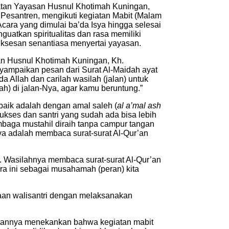
atan Yayasan Husnul Khotimah Kuningan,
Pesantren, mengikuti kegiatan Mabit (Malam
cara yang dimulai ba’da Isya hingga selesai
uatkan spiritualitas dan rasa memiliki
ksesan senantiasa menyertai yayasan.
n Husnul Khotimah Kuningan, Kh.
ampaikan pesan dari Surat Al-Maidah ayat
 Allah dan carilah wasilah (jalan) untuk
ah) di jalan-Nya, agar kamu beruntung.”
aik adalah dengan amal saleh (
al a’mal ash
sukses dan santri yang sudah ada bisa lebih
mbaga mustahil diraih tanpa campur tangan
nya adalah membaca surat-surat Al-Qur’an
. Wasilahnya membaca surat-surat Al-Qur’an
ara ini sebagai musahamah (peran) kita
aan walisantri dengan melaksanakan
butannya menekankan bahwa kegiatan mabit