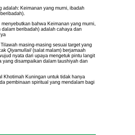
g adalah: Keimanan yang murni, ibadah
beribadah).
ng menyebutkan bahwa Keimanan yang murni,
 dalam beribadah) adalah cahaya dan
Nya
 Tilawah masing-masing sesuai target yang
ncak
Qiyamullail
(salat malam) berjamaah
wujud nyata dari upaya mengetuk pintu langit
 yang disampaikan dalam taushiyah dan
l Khotimah Kuningan untuk tidak hanya
pada pembinaan spiritual yang mendalam bagi