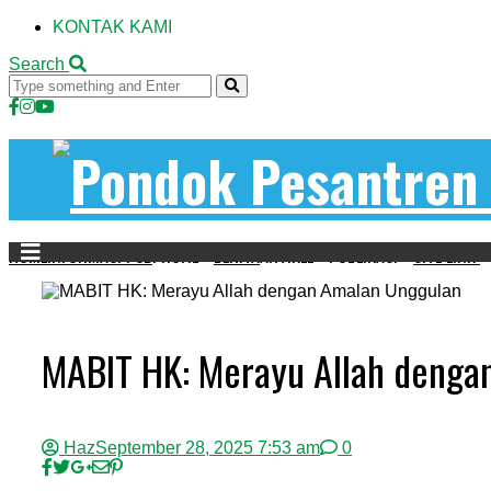
KONTAK KAMI
Search
HOME
INFORMASI PSB
PROFIL
BERITA
ARTIKEL
PUBLIKASI
SITE LINK
MABIT HK: Merayu Allah denga
Haz
September 28, 2025 7:53 am
0