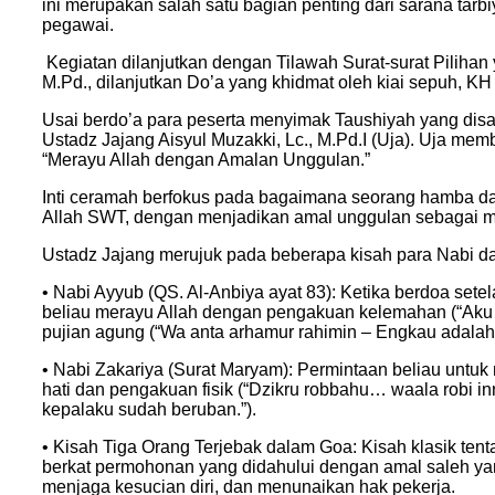
ini merupakan salah satu bagian penting dari sarana tarb
pegawai.
Kegiatan dilanjutkan dengan Tilawah Surat-surat Pilihan
M.Pd., dilanjutkan Do’a yang khidmat oleh kiai sepuh, 
Usai berdo’a para peserta menyimak Taushiyah yang d
Ustadz Jajang Aisyul Muzakki, Lc., M.Pd.I (Uja). Uja me
“Merayu Allah dengan Amalan Unggulan.”
Inti ceramah berfokus pada bagaimana seorang hamba d
Allah SWT, dengan menjadikan amal unggulan sebagai m
Ustadz Jajang merujuk pada beberapa kisah para Nabi da
• Nabi Ayyub (QS. Al-Anbiya ayat 83): Ketika berdoa sete
beliau merayu Allah dengan pengakuan kelemahan (“Aku
pujian agung (“Wa anta arhamur rahimin – Engkau adalah
• Nabi Zakariya (Surat Maryam): Permintaan beliau untuk
hati dan pengakuan fisik (“Dzikru robbahu… waala robi
kepalaku sudah beruban.”).
• Kisah Tiga Orang Terjebak dalam Goa: Kisah klasik tent
berkat permohonan yang didahului dengan amal saleh yang
menjaga kesucian diri, dan menunaikan hak pekerja.