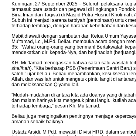
Kuningan, 27 September 2025 – Seluruh pelaksana kegi
termasuk para ustadz dan pegawai di lingkungan Pondok 
Bina Iman dan Taqwa) di Masjid Putra Husnul Khotimah. A
Subuh ini menjadi sarana tarbiyah (pembinaan) untuk meng
terhadap lembaga, dengan harapan keberkahan dan kesu
Mabit diawali dengan sambutan dari Ketua Umum Yayasa
Mu’tamad, Lc., M.Pd. Beliau membuka acara dengan meny
35: “Wahai orang-orang yang beriman! Bertakwalah kepada
mendekatkan diri kepada-Nya, dan berjihadlah (berjuangl
KH. Mu’tamad menegaskan bahwa salah satu wasilah terb
shalihah
). “Kita berharap PSB (Penerimaan Santri Baru) 
saleh,” ujar beliau. Beliau menambahkan, kesuksesan le
Allah, dan wasilah untuk mengetuk pintu langit di antara
dan melaksanakan Qiyamullail.
“Mudah-mudahan di antara kita ada doanya yang diijabah
dan malam harinya kita mengetuk pintu langit. Ikutilah ac
terhadap lembaga,” pesan Kh. Mu’tamad.
Beliau juga mengingatkan pentingnya menjaga kepercay
amanah sebaik-baiknya.
Ustadz Arsidi, M.Pd.I, mewakili Divisi HRD, dalam sam