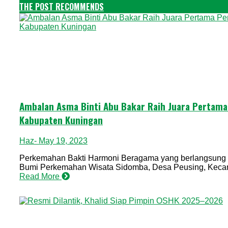
THE POST RECOMMENDS
Ambalan Asma Binti Abu Bakar Raih Juara Pertam
Kabupaten Kuningan
Haz
- May 19, 2023
Perkemahan Bakti Harmoni Beragama yang berlangsung p
Bumi Perkemahan Wisata Sidomba, Desa Peusing, Kecamat
Read More