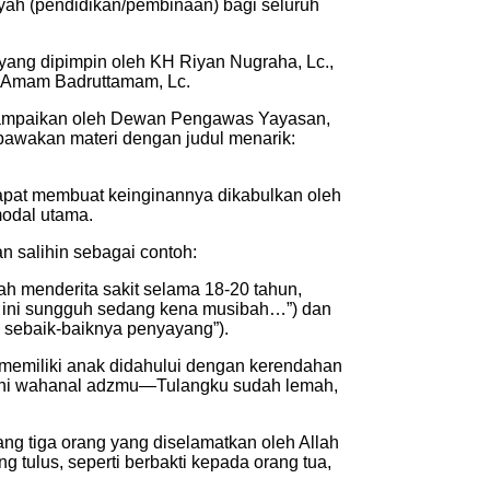
iyah (pendidikan/pembinaan) bagi seluruh
 yang dipimpin oleh KH Riyan Nugraha, Lc.,
KH Amam Badruttamam, Lc.
isampaikan oleh Dewan Pengawas Yayasan,
mbawakan materi dengan judul menarik:
apat membuat keinginannya dikabulkan oleh
odal utama.
n salihin sebagai contoh:
lah menderita sakit selama 18-20 tahun,
 ini sungguh sedang kena musibah…”) dan
 sebaik-baiknya penyayang”).
 memiliki anak didahului dengan kerendahan
 inni wahanal adzmu—Tulangku sudah lemah,
ang tiga orang yang diselamatkan oleh Allah
 tulus, seperti berbakti kepada orang tua,