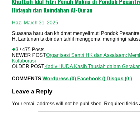
Khutbah Idul Fitri Penuh Makna di Pondok Pesant
Hidayah dan Keindahan Al-Quran
Haz
- March 31, 2025
Suasana haru dan khidmat menyelimuti Pondok Pesantren 
H. Lantunan takbir dan tahlil menggema, mengiringi ratusa
3 / 475 Posts
NEWER POST
Organisasi Santri HK dan Assalaam: Mem
Kolaborasi
OLDER POST
Kadiv HUDA Kasih Tausiah dalam Geraka
COMMENTS
Wordpress (0)
Facebook (
)
Disqus (
0
)
Leave a Reply
Your email address will not be published.
Required fields