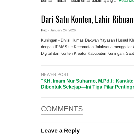
berhasil meraih medali emas dalam ajang ...
Read M
Dari Satu Konten, Lahir Ribua
Haz
- January 24, 2026
Kuningan - Divisi Humas Dakwah Yayasan Husnul Kho
dengan IRMAS se-Kecamatan Jalaksana menggelar 
Digital dan Konten Kreator Kabupaten Kuningan, Sabtu
NEWER POST
“KH. Imam Nur Suharno, M.Pd.I : Karakte
Dibentuk Sekejap—Ini Tiga Pilar Pentin
COMMENTS
Leave a Reply