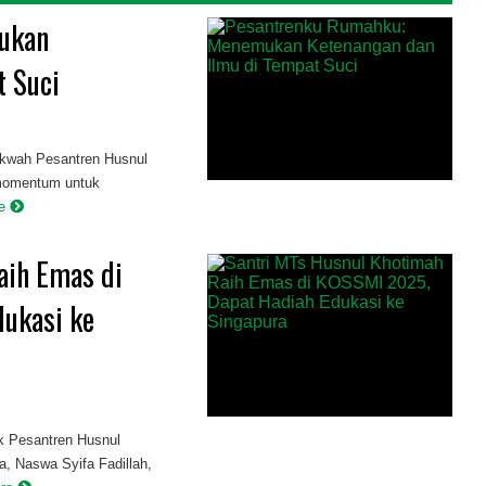
ukan
t Suci
akwah Pesantren Husnul
i momentum untuk
re
aih Emas di
ukasi ke
k Pesantren Husnul
a, Naswa Syifa Fadillah,