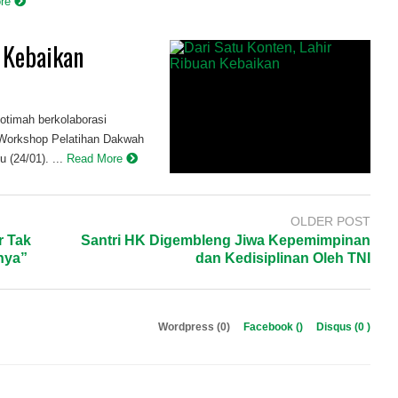
ore
n Kebaikan
timah berkolaborasi
Workshop Pelatihan Dakwah
 (24/01). ...
Read More
OLDER POST
r Tak
Santri HK Digembleng Jiwa Kepemimpinan
gnya”
dan Kedisiplinan Oleh TNI
Wordpress (0)
Facebook (
)
Disqus (
0
)