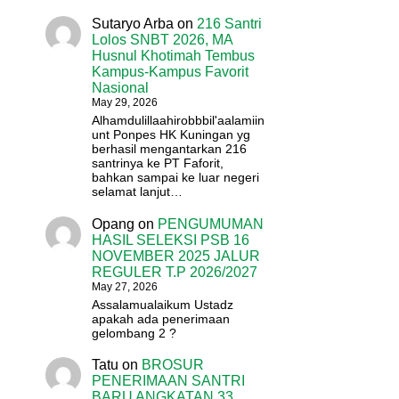
Sutaryo Arba
on
216 Santri
Lolos SNBT 2026, MA
Husnul Khotimah Tembus
Kampus-Kampus Favorit
Nasional
May 29, 2026
Alhamdulillaahirobbbil'aalamiin
unt Ponpes HK Kuningan yg
berhasil mengantarkan 216
santrinya ke PT Faforit,
bahkan sampai ke luar negeri
selamat lanjut…
Opang
on
PENGUMUMAN
HASIL SELEKSI PSB 16
NOVEMBER 2025 JALUR
REGULER T.P 2026/2027
May 27, 2026
Assalamualaikum Ustadz
apakah ada penerimaan
gelombang 2 ?
Tatu
on
BROSUR
PENERIMAAN SANTRI
BARU ANGKATAN 33