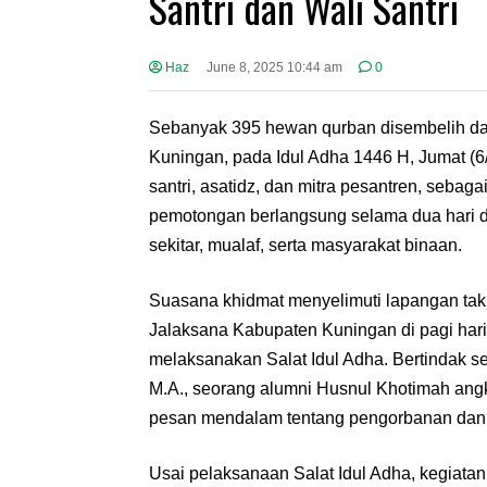
Santri dan Wali Santri
Haz
June 8, 2025 10:44 am
0
Sebanyak 395 hewan qurban disembelih da
Kuningan, pada Idul Adha 1446 H, Jumat (6/
santri, asatidz, dan mitra pesantren, seba
pemotongan berlangsung selama dua hari d
sekitar, mualaf, serta masyarakat binaan.
Suasana khidmat menyelimuti lapangan ta
Jalaksana Kabupaten Kuningan di pagi hari I
melaksanakan Salat Idul Adha. Bertindak s
M.A., seorang alumni Husnul Khotimah an
pesan mendalam tentang pengorbanan dan 
Usai pelaksanaan Salat Idul Adha, kegiat