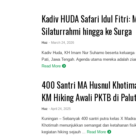
Kadiv HUDA Safari Idul Fitri: 
Silaturrahmi hingga ke Surga
Haz
- March 24, 2026
‎Kadiv Huda, KH Imam Nur Suharno beserta keluarga me
Pati, Jawa Tengah. Agenda utama mereka adalah ziarah
Read More
400 Santri MA Husnul Khotim
KM Hiking Awali PKTB di Palu
Haz
- April 24, 2025
Kuningan – Sebanyak 400 santri putra kelas X Madra
Khotimah menunjukkan semangat dan ketahanan fisik
kegiatan hiking sejauh ...
Read More