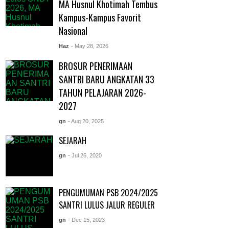
MA Husnul Khotimah Tembus
Kampus-Kampus Favorit
Nasional
Haz
- May 28, 2026
BROSUR PENERIMAAN
SANTRI BARU ANGKATAN 33
TAHUN PELAJARAN 2026-
2027
gn
- Aug 20, 2025
SEJARAH
gn
- Jul 26, 2020
PENGUMUMAN PSB 2024/2025
SANTRI LULUS JALUR REGULER
gn
- Dec 15, 2023