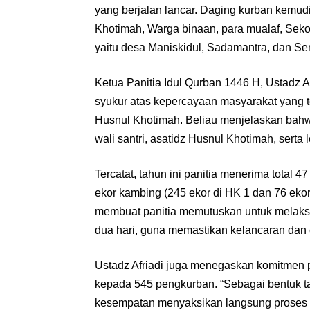
yang berjalan lancar. Daging kurban kemudia
Khotimah, Warga binaan, para mualaf, Seko
yaitu desa Maniskidul, Sadamantra, dan S
Ketua Panitia Idul Qurban 1446 H, Ustadz 
syukur atas kepercayaan masyarakat yang 
Husnul Khotimah. Beliau menjelaskan bahw
wali santri, asatidz Husnul Khotimah, sert
Tercatat, tahun ini panitia menerima total 4
ekor kambing (245 ekor di HK 1 dan 76 ekor
membuat panitia memutuskan untuk melak
dua hari, guna memastikan kelancaran dan e
Ustadz Afriadi juga menegaskan komitmen p
kepada 545 pengkurban. “Sebagai bentuk 
kesempatan menyaksikan langsung proses p