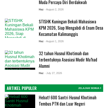
Muda Percaya Diri Berdakwah
Haz
- August 2, 2026
STISHK Kuningan Bekali Mahasiswa
KPM 2026, Siap Mengabdi di Enam Desa
Kecamatan Kalimanggis
Haz
- August 1, 2026
32 tahun Husnul Khotimah dan
terbentuknya Asosiasi Mudir Ma’had
Alumni
Haz
- July 27, 2026
ARTIKEL POPULER
JELAJAHI SEMUA
Hebat! 600 Santri Husnul Khotimah
Tembus PTN dan Luar Negeri