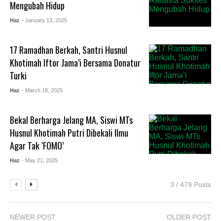
Mengubah Hidup
Haz
- January 13, 2025
17 Ramadhan Berkah, Santri Husnul
Khotimah Iftor Jama’i Bersama Donatur
Turki
Haz
- March 18, 2025
Bekal Berharga Jelang MA, Siswi MTs
Husnul Khotimah Putri Dibekali Ilmu
Agar Tak ‘FOMO’
Haz
- May 21, 2025
3 / 479 Posts
NEWER POST
OLDER POST