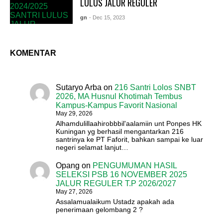
LULUS JALUR REGULER
gn
- Dec 15, 2023
KOMENTAR
Sutaryo Arba
on
216 Santri Lolos SNBT
2026, MA Husnul Khotimah Tembus
Kampus-Kampus Favorit Nasional
May 29, 2026
Alhamdulillaahirobbbil'aalamiin unt Ponpes HK
Kuningan yg berhasil mengantarkan 216
santrinya ke PT Faforit, bahkan sampai ke luar
negeri selamat lanjut…
Opang
on
PENGUMUMAN HASIL
SELEKSI PSB 16 NOVEMBER 2025
JALUR REGULER T.P 2026/2027
May 27, 2026
Assalamualaikum Ustadz apakah ada
penerimaan gelombang 2 ?