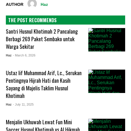
AUTHOR
Haz
THE POST RECOMMENDS
Santri Husnul Khotimah 2 Pancalang
Berbagi 269 Paket Sembako untuk
Warga Sekitar
Haz
- March 6, 2026
Ustaz Iif Muhammad Arif, Lc., Serukan
Pentingnya Hijrah Hati dan Kasih
Sayang di Majelis Taklim Husnul
Khotimah
Haz
- July 11, 2025
Menjalin Ukhuwah Lewat Fun Mini
Soccer Husnul Khotimah vs Al Hikmah