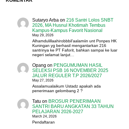
KOMENTAR
Sutaryo Arba
on
216 Santri Lolos SNBT
2026, MA Husnul Khotimah Tembus
Kampus-Kampus Favorit Nasional
May 29, 2026
Alhamdulillaahirobbbil'aalamiin unt Ponpes HK
Kuningan yg berhasil mengantarkan 216
santrinya ke PT Faforit, bahkan sampai ke luar
negeri selamat lanjut…
Opang
on
PENGUMUMAN HASIL
SELEKSI PSB 16 NOVEMBER 2025
JALUR REGULER T.P 2026/2027
May 27, 2026
Assalamualaikum Ustadz apakah ada
penerimaan gelombang 2 ?
Tatu
on
BROSUR PENERIMAAN
SANTRI BARU ANGKATAN 33 TAHUN
PELAJARAN 2026-2027
March 24, 2026
Pendaftaran