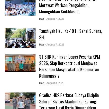
Merawat Warisan Pengabdian,
Meneguhkan Keikhlasan
Haz
- August 7, 2026
Taushiyah Haul Ke-10 H. Sahal Suhana,
SH
Haz
- August 7, 2026
STISHK Kuningan Lepas Peserta KPM
2026, Siap Berkontribusi Menjawab
Persoalan Masyarakat di Kecamatan
Kalimanggis
Haz
- August 3, 2026
Gradisa HK2 Perkuat Budaya Disiplin
Seluruh Sivitas Akademika, Barang
Terlarang Hasil Razia Dimusnahkan