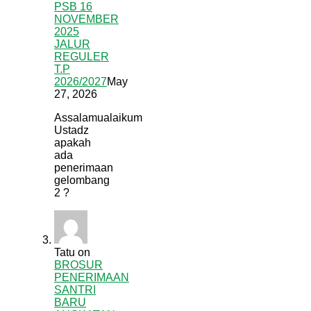
PSB 16
NOVEMBER
2025
JALUR
REGULER
T.P
2026/2027
May
27, 2026
Assalamualaikum
Ustadz
apakah
ada
penerimaan
gelombang
2 ?
Tatu
on
BROSUR
PENERIMAAN
SANTRI
BARU