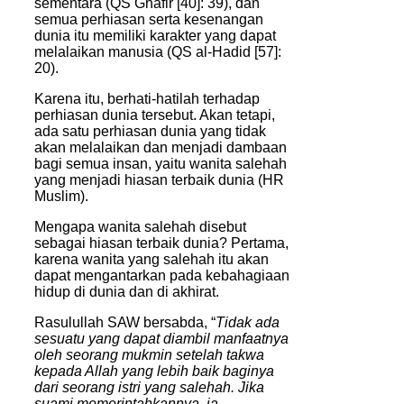
sementara (QS Ghafir [40]: 39), dan
semua perhiasan serta kesenangan
dunia itu memiliki karakter yang dapat
melalaikan manusia (QS al-Hadid [57]:
20).
Karena itu, berhati-hatilah terhadap
perhiasan dunia tersebut. Akan tetapi,
ada satu perhiasan dunia yang tidak
akan melalaikan dan menjadi dambaan
bagi semua insan, yaitu wanita salehah
yang menjadi hiasan terbaik dunia (HR
Muslim).
Mengapa wanita salehah disebut
sebagai hiasan terbaik dunia? Pertama,
karena wanita yang salehah itu akan
dapat mengantarkan pada kebahagiaan
hidup di dunia dan di akhirat.
Rasulullah SAW bersabda, “
Tidak ada
sesuatu yang dapat diambil manfaatnya
oleh seorang mukmin setelah takwa
kepada Allah yang lebih baik baginya
dari seorang istri yang salehah. Jika
suami memerintahkannya, ia