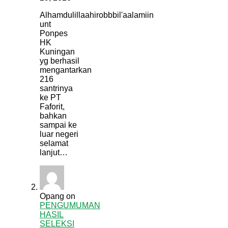
Alhamdulillaahirobbbil'aalamiin
unt
Ponpes
HK
Kuningan
yg berhasil
mengantarkan
216
santrinya
ke PT
Faforit,
bahkan
sampai ke
luar negeri
selamat
lanjut…
Opang
on
PENGUMUMAN
HASIL
SELEKSI