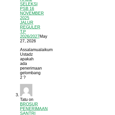
SELEKSI
PSB 16
NOVEMBER
2025
JALUR
REGULER
T.P
2026/2027
May
27, 2026
Assalamualaikum
Ustadz
apakah
ada
penerimaan
gelombang
2 ?
Tatu
on
BROSUR
PENERIMAAN
SANTRI