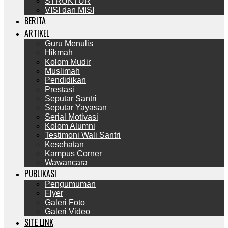
STRUKTUR
VISI dan MISI
BERITA
ARTIKEL
Guru Menulis
Hikmah
Kolom Mudir
Muslimah
Pendidikan
Prestasi
Seputar Santri
Seputar Yayasan
Serial Motivasi
Kolom Alumni
Testimoni Wali Santri
Kesehatan
Kampus Corner
Wawancara
PUBLIKASI
Pengumuman
Flyer
Galeri Foto
Galeri Video
SITE LINK