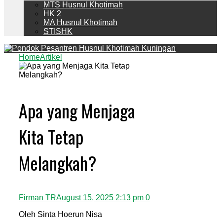
MTS Husnul Khotimah
HK 2
MA Husnul Khotimah
STISHK
Home
Artikel
Apa yang Menjaga
Kita Tetap
Melangkah?
Firman TR
August 15, 2025 2:13 pm
0
Oleh Sinta Hoerun Nisa