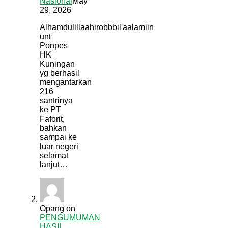
Nasional
May
29, 2026
Alhamdulillaahirobbbil'aalamiin
unt
Ponpes
HK
Kuningan
yg berhasil
mengantarkan
216
santrinya
ke PT
Faforit,
bahkan
sampai ke
luar negeri
selamat
lanjut…
Opang
on
PENGUMUMAN
HASIL