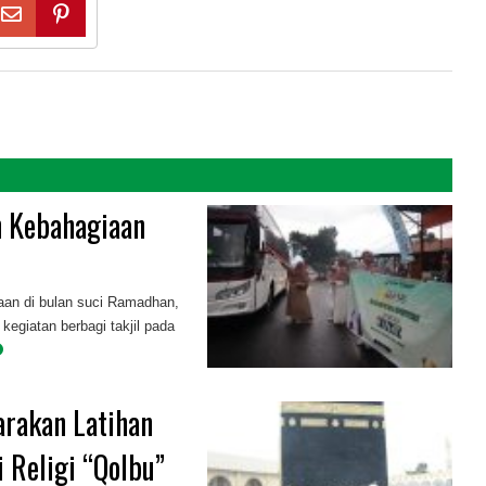
n Kebahagiaan
aan di bulan suci Ramadhan,
egiatan berbagi takjil pada
rakan Latihan
 Religi “Qolbu”