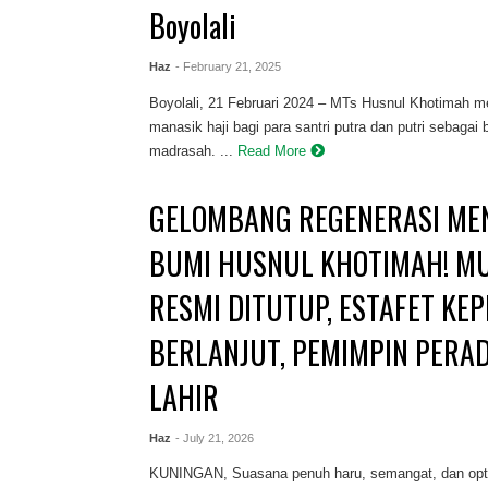
Boyolali
Haz
- February 21, 2025
Boyolali, 21 Februari 2024 – MTs Husnul Khotimah me
manasik haji bagi para santri putra dan putri sebagai
madrasah. ...
Read More
GELOMBANG REGENERASI M
BUMI HUSNUL KHOTIMAH! M
RESMI DITUTUP, ESTAFET KE
BERLANJUT, PEMIMPIN PERA
LAHIR
Haz
- July 21, 2026
KUNINGAN, Suasana penuh haru, semangat, dan opt