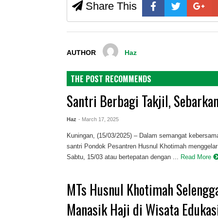
Share This
AUTHOR
Haz
THE POST RECOMMENDS
Santri Berbagi Takjil, Sebarka
Haz
- March 17, 2025
Kuningan, (15/03/2025) – Dalam semangat kebersam
santri Pondok Pesantren Husnul Khotimah menggelar k
Sabtu, 15/03 atau bertepatan dengan ...
Read More
MTs Husnul Khotimah Selengga
Manasik Haji di Wisata Edukasi