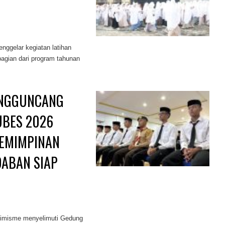
nggelar kegiatan latihan
 bagian dari program tahunan
ENGGUNCANG
UBES 2026
PEMIMPINAN
DABAN SIAP
imisme menyelimuti Gedung