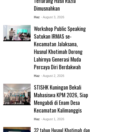
Terlarang Hasil Razia
Dimusnahkan
Haz
- August 3, 2026
Workshop Public Speaking
Satukan IRMAS se-
Kecamatan Jalaksana,
Husnul Khotimah Dorong
Lahirnya Generasi Muda
Percaya Diri Berdakwah
Haz
- August 2, 2026
STISHK Kuningan Bekali
Mahasiswa KPM 2026, Siap
Mengabdi di Enam Desa
Kecamatan Kalimanggis
Haz
- August 1, 2026
32 tahun Husnul Khotimah dan