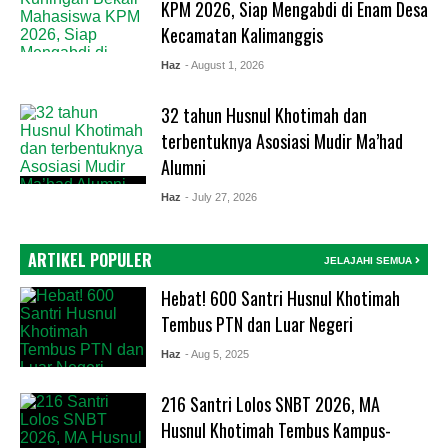
KPM 2026, Siap Mengabdi di Enam Desa
Kecamatan Kalimanggis
Haz
- August 1, 2026
32 tahun Husnul Khotimah dan
terbentuknya Asosiasi Mudir Ma’had
Alumni
Haz
- July 27, 2026
ARTIKEL POPULER
JELAJAHI SEMUA
Hebat! 600 Santri Husnul Khotimah
Tembus PTN dan Luar Negeri
Haz
- Aug 5, 2025
216 Santri Lolos SNBT 2026, MA
Husnul Khotimah Tembus Kampus-