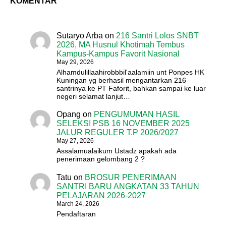
KOMENTAR
Sutaryo Arba
on
216 Santri Lolos SNBT
2026, MA Husnul Khotimah Tembus
Kampus-Kampus Favorit Nasional
May 29, 2026
Alhamdulillaahirobbbil'aalamiin unt Ponpes HK
Kuningan yg berhasil mengantarkan 216
santrinya ke PT Faforit, bahkan sampai ke luar
negeri selamat lanjut…
Opang
on
PENGUMUMAN HASIL
SELEKSI PSB 16 NOVEMBER 2025
JALUR REGULER T.P 2026/2027
May 27, 2026
Assalamualaikum Ustadz apakah ada
penerimaan gelombang 2 ?
Tatu
on
BROSUR PENERIMAAN
SANTRI BARU ANGKATAN 33 TAHUN
PELAJARAN 2026-2027
March 24, 2026
Pendaftaran