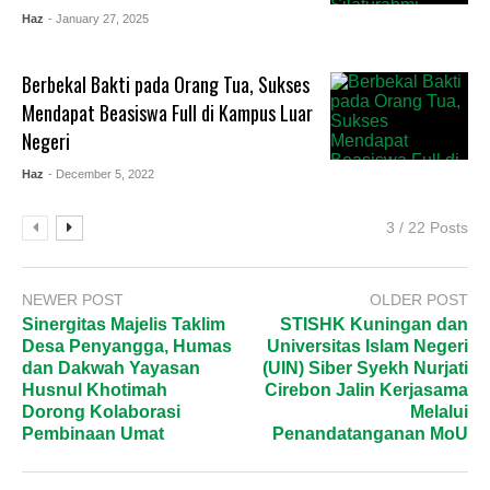
Haz
- January 27, 2025
Berbekal Bakti pada Orang Tua, Sukses
Mendapat Beasiswa Full di Kampus Luar
Negeri
Haz
- December 5, 2022
3 / 22 Posts
NEWER POST
OLDER POST
Sinergitas Majelis Taklim
STISHK Kuningan dan
Desa Penyangga, Humas
Universitas Islam Negeri
dan Dakwah Yayasan
(UIN) Siber Syekh Nurjati
Husnul Khotimah
Cirebon Jalin Kerjasama
Dorong Kolaborasi
Melalui
Pembinaan Umat
Penandatanganan MoU