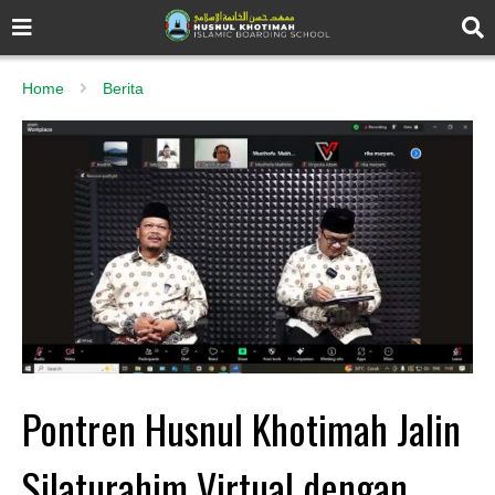
Home
Berita
Pontren Husnul Khotimah Jalin
Silaturahim Virtual dengan