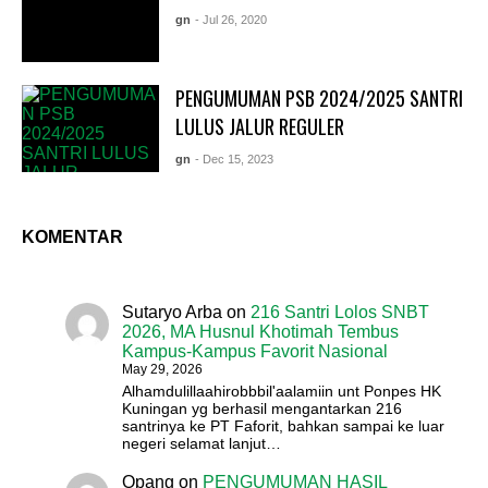
gn
- Jul 26, 2020
PENGUMUMAN PSB 2024/2025 SANTRI
LULUS JALUR REGULER
gn
- Dec 15, 2023
KOMENTAR
Sutaryo Arba
on
216 Santri Lolos SNBT
2026, MA Husnul Khotimah Tembus
Kampus-Kampus Favorit Nasional
May 29, 2026
Alhamdulillaahirobbbil'aalamiin unt Ponpes HK
Kuningan yg berhasil mengantarkan 216
santrinya ke PT Faforit, bahkan sampai ke luar
negeri selamat lanjut…
Opang
on
PENGUMUMAN HASIL