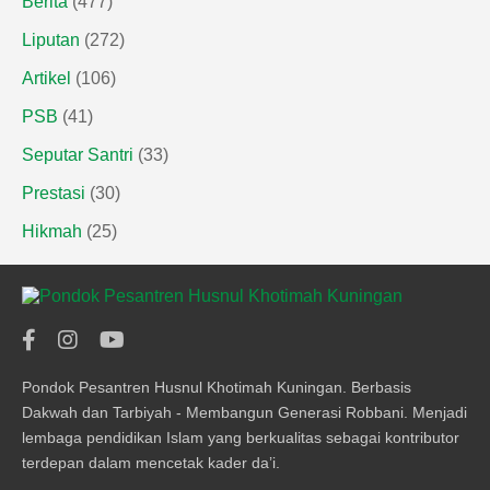
Berita
(477)
Liputan
(272)
Artikel
(106)
PSB
(41)
Seputar Santri
(33)
Prestasi
(30)
Hikmah
(25)
Pondok Pesantren Husnul Khotimah Kuningan. Berbasis
Dakwah dan Tarbiyah - Membangun Generasi Robbani. Menjadi
lembaga pendidikan Islam yang berkualitas sebagai kontributor
terdepan dalam mencetak kader da’i.