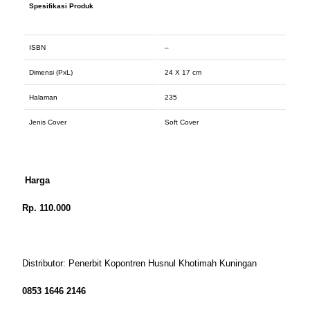
Spesifikasi Produk
ISBN
–
Dimensi (PxL)
24 X 17 cm
Halaman
235
Jenis Cover
Soft Cover
Harga
Rp. 110.000
Distributor: Penerbit Kopontren Husnul Khotimah Kuningan
0853 1646 2146