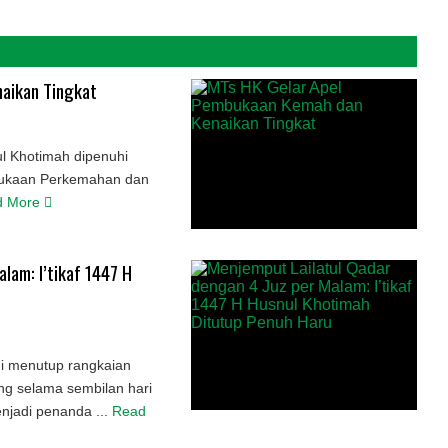
aikan Tingkat
l Khotimah dipenuhi
mbukaan Perkemahan dan
d More
lam: I’tikaf 1447 H
i menutup rangkaian
ung selama sembilan hari
jadi penanda ...
Read