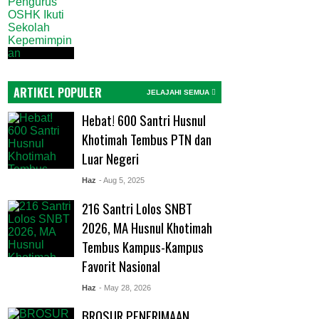
ARTIKEL POPULER
JELAJAHI SEMUA
Hebat! 600 Santri Husnul
Khotimah Tembus PTN dan
Luar Negeri
Haz
- Aug 5, 2025
216 Santri Lolos SNBT
2026, MA Husnul Khotimah
Tembus Kampus-Kampus
Favorit Nasional
Haz
- May 28, 2026
BROSUR PENERIMAAN