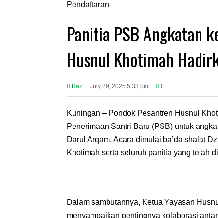
Panitia PSB Angkatan k
Husnul Khotimah Hadirk
Haz
July 29, 2025 5:33 pm
0
Kuningan – Pondok Pesantren Husnul Khot
Penerimaan Santri Baru (PSB) untuk angkat
Darul Arqam. Acara dimulai ba’da shalat Dz
Khotimah serta seluruh panitia yang telah di
Dalam sambutannya, Ketua Yayasan Husnul K
menyampaikan pentingnya kolaborasi anta