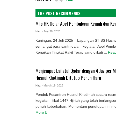
THE POST RECOMMENDS
MTs HK Gelar Apel Pembukaan Kemah dan Ken
Haz
- July 28, 2025
Kuningan, 24 Juli 2025 – Lapangan STISS Husnu
semangat para santri dalam kegiatan Apel Pe
Kenaikan Tingkat Rakit Terap yang diikuti ...
Rea
Menjemput Lailatul Qadar dengan 4 Juz per Ma
Husnul Khotimah Ditutup Penuh Haru
Haz
- March 19, 2026
Pondok Pesantren Husnul Khotimah secara resm
kegiatan I’tikaf 1447 Hijriah yang telah berlangs
penuh keberkahan. Momentum penutupan ini men
More