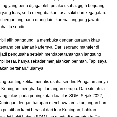
ing yang perlu dijaga oleh pelaku usaha: gigih berjuang,
i yang luas, serta mengabaikan rasa sakit dari kegagalan.
 bergantung pada orang lain, karena tanggung jawab
ha itu sendiri.
mbil alih panggung. Ia membuka dengan gurauan khas
entang perjalanan kariernya. Dari seorang manajer di
njadi pengusaha setelah mendapat tantangan langsung
mpi besar, hanya sekadar menjalankan perintah. Tapi saya
 akan bertahan,” ujarnya.
ng-panting ketika merintis usaha sendiri. Pengalamannya
uningan menghadapi tantangan serupa. Dari situlah ia
yang fokus pada peningkatan kualitas SDM. Sejak 2022,
ke Kuningan dengan harapan membawa arus kunjungan baru
a pelatihan kami berasal dari luar Kuningan, bahkan
 Ini bukti bahwa SDM bisa menjadi generator traffic