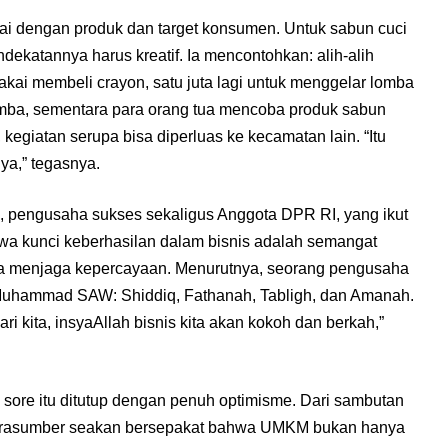
ai dengan produk dan target konsumen. Untuk sabun cuci
dekatannya harus kreatif. Ia mencontohkan: alih-alih
dipakai membeli crayon, satu juta lagi untuk menggelar lomba
 lomba, sementara para orang tua mencoba produk sabun
i, kegiatan serupa bisa diperluas ke kecamatan lain. “Itu
nya,” tegasnya.
an, pengusaha sukses sekaligus Anggota DPR RI, yang ikut
hwa kunci keberhasilan dalam bisnis adalah semangat
ta menjaga kepercayaan. Menurutnya, seorang pengusaha
 Muhammad SAW: Shiddiq, Fathanah, Tabligh, dan Amanah.
ri kita, insyaAllah bisnis kita akan kokoh dan berkah,”
 sore itu ditutup dengan penuh optimisme. Dari sambutan
narasumber seakan bersepakat bahwa UMKM bukan hanya