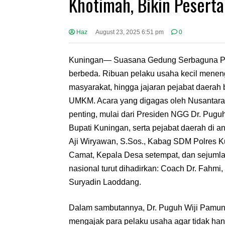
Khotimah, Bikin Pesert
Haz
August 23, 2025 6:51 pm
0
Kuningan— Suasana Gedung Serbaguna Pond
berbeda. Ribuan pelaku usaha kecil menen
masyarakat, hingga jajaran pejabat daera
UMKM. Acara yang digagas oleh Nusantara
penting, mulai dari Presiden NGG Dr. Pug
Bupati Kuningan, serta pejabat daerah di 
Aji Wiryawan, S.Sos., Kabag SDM Polres 
Camat, Kepala Desa setempat, dan sejumlah
nasional turut dihadirkan: Coach Dr. Fahm
Suryadin Laoddang.
Dalam sambutannya, Dr. Puguh Wiji Pamu
mengajak para pelaku usaha agar tidak hany