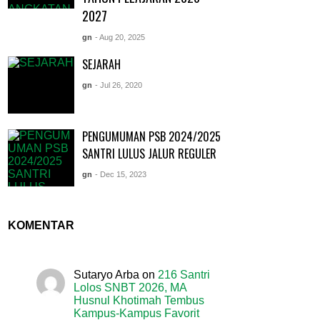
2027
gn
- Aug 20, 2025
SEJARAH
gn
- Jul 26, 2020
PENGUMUMAN PSB 2024/2025
SANTRI LULUS JALUR REGULER
gn
- Dec 15, 2023
KOMENTAR
Sutaryo Arba
on
216 Santri
Lolos SNBT 2026, MA
Husnul Khotimah Tembus
Kampus-Kampus Favorit