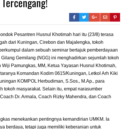
a Tercengang!
ok Pesantren Husnul Khotimah hari itu (23/8) terasa
gah dari Kuningan, Cirebon dan Majalengka, tokoh
h berkumpul dalam sebuah seminar bertajuk pemberdayaan
 Gilang Gemilang (NGG) ini menghadirkan sejumlah tokoh
uh Wiji Pamungkas, MM, Ketua Yayasan Husnul Khotimah,
antaranya Komandan Kodim 0615/Kuningan, Letkol Arh Kiki
Kuningan KOMPOL Herbudiman, S.Sos., M.Ap., para
 tokoh masyarakat. Selain itu, empat narasumber
i, Coach Dr. Armala, Coach Rizky Mahendra, dan Coach
ngkas menekankan pentingnya kemandirian UMKM. Ia
a berdaya, tetapi juga memiliki keberanian untuk