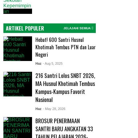
ARTIKEL POPULER
JELAJAHI SEMUA
Hebat! 600 Santri Husnul
Khotimah Tembus PTN dan Luar
Negeri
Haz
- Aug 5, 2025
216 Santri Lolos SNBT 2026,
MA Husnul Khotimah Tembus
Kampus-Kampus Favorit
Nasional
Haz
- May 28, 2026
BROSUR PENERIMAAN
SANTRI BARU ANGKATAN 33
TAHUN PELAJARAN 2026-