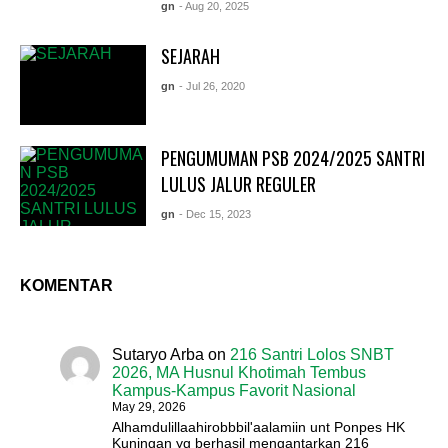
gn
- Aug 20, 2025
SEJARAH
gn
- Jul 26, 2020
PENGUMUMAN PSB 2024/2025 SANTRI
LULUS JALUR REGULER
gn
- Dec 15, 2023
KOMENTAR
Sutaryo Arba
on
216 Santri Lolos SNBT
2026, MA Husnul Khotimah Tembus
Kampus-Kampus Favorit Nasional
May 29, 2026
Alhamdulillaahirobbbil'aalamiin unt Ponpes HK
Kuningan yg berhasil mengantarkan 216