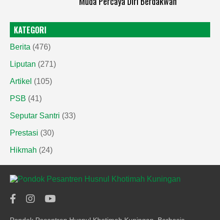
Muda Percaya Diri Berdakwah
KATEGORI
Berita
(476)
Liputan
(271)
Artikel
(105)
PSB
(41)
Seputar Santri
(33)
Prestasi
(30)
Hikmah
(24)
Pondok Pesantren Husnul Khotimah Kuningan. Berbasis