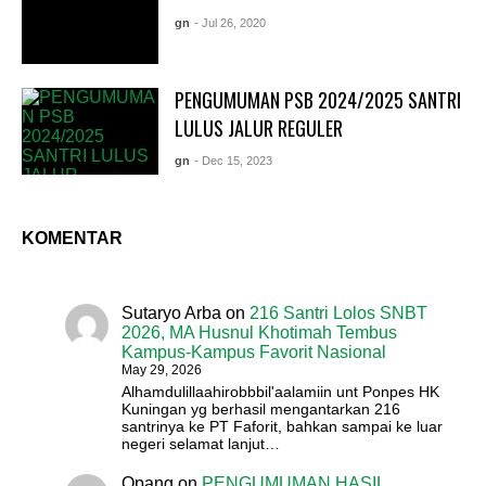
gn
- Jul 26, 2020
PENGUMUMAN PSB 2024/2025 SANTRI
LULUS JALUR REGULER
gn
- Dec 15, 2023
KOMENTAR
Sutaryo Arba
on
216 Santri Lolos SNBT
2026, MA Husnul Khotimah Tembus
Kampus-Kampus Favorit Nasional
May 29, 2026
Alhamdulillaahirobbbil'aalamiin unt Ponpes HK
Kuningan yg berhasil mengantarkan 216
santrinya ke PT Faforit, bahkan sampai ke luar
negeri selamat lanjut…
Opang
on
PENGUMUMAN HASIL