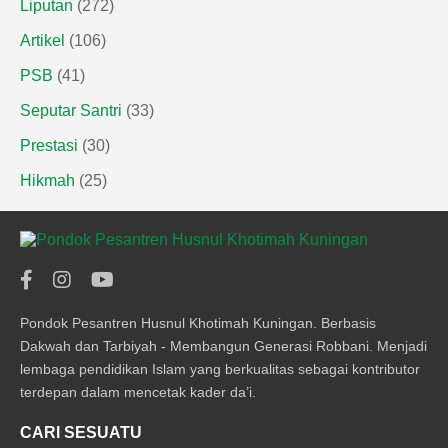
Liputan
(272)
Artikel
(106)
PSB
(41)
Seputar Santri
(33)
Prestasi
(30)
Hikmah
(25)
Pondok Pesantren Husnul Khotimah Kuningan. Berbasis
Dakwah dan Tarbiyah - Membangun Generasi Robbani. Menjadi
lembaga pendidikan Islam yang berkualitas sebagai kontributor
terdepan dalam mencetak kader da’i.
CARI SESUATU